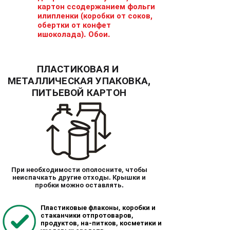
картон с
содержанием фольги
или
пленки (коробки от соков,
обертки от конфет
и
шоколада).
Обои.
ПЛАСТИКОВАЯ И
МЕТАЛЛИЧЕСКАЯ УПАКОВКА,
ПИТЬЕВОЙ КАРТОН
При необходимости
ополосните, чтобы
не
испачкать другие отходы.
Крышки и
пробки можно
оставлять.
Пластиковые флаконы,
коробки и
стаканчики от
протоваров,
продуктов, на-
питков, косметики и