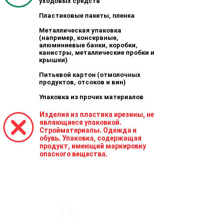
уходо
вых средств
Пластиковые пакеты, пленка
Металлическая упаковка
(например, консервные,
алюминиевые банки, короб
ки,
канистры, металлические
пробки и
крышки)
Питьевой картон (от
молочных
продуктов, от
соков и вин)
Упаковка из прочих
материалов
Изделия из пластика ирезины, не
являющиеся
упаковкой.
Стройматериалы. Одежда и
обувь. Упаковка, содержащая
продукт, имеющий
маркировку
опасного вещества.
СТЕКЛО