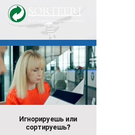
SORTEERI
Eesti Taaskasutusorganisatsioon tänab
Игнорируешь или
сортируешь?