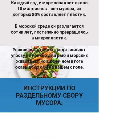
Каждый год в море попадает около
10 миллионов тонн мусора, из
которых 80% составляет пластик.
В морской среде он разлагается
сотни лет, постепенно превращаясь
в микропластик.
Упаковки и отходы представляют
угрозу не только для рыб и морских
животных, но в конечном итоге
оказываются и на нашем столе.
ИНСТРУКЦИИ ПО
РАЗДЕЛЬНОМУ СБОРУ
МУСОРА:
БУМАГА И КАРТОН