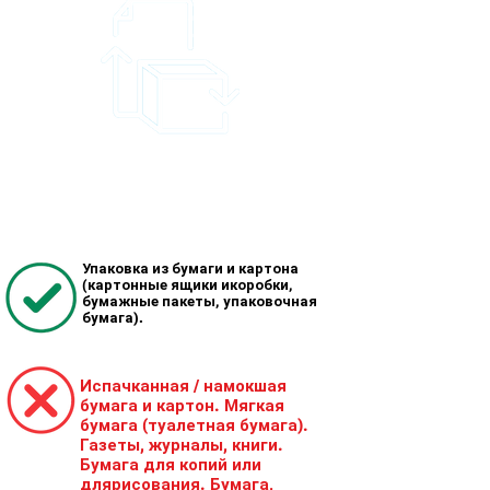
Большие картонные
коробки сложите или
разорвите на куски – так
они займут
меньше места.
Убедитесь, что материал
чистый и сухой.
Упаковка из бумаги и
картона
(картонные ящики и
коробки,
бумажные пакеты,
упаковочная
бумага).
Испачканная / намокшая
бумага и картон
. Мягкая
бумага (туалетная
бумага).
Газеты, журналы, книги
.
Бумага для копий или
для
рисования.
Бумага,