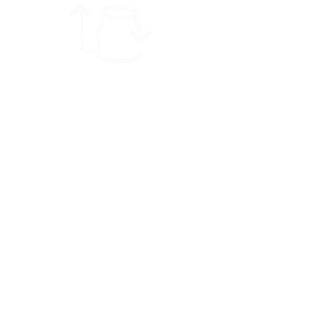
При необходимости
ополосните, чтобы
не
испачкать другие отходы.
Удалите
крышки и
пробки, этикетки можно
оставить.
Стеклянные бутылки и
банки
(бутылки от
прохладительных и
алкогольных напитков,
стеклянные банки).
Оконное, листовое и
зеркальное
стекло.
Лампы освещения и
электрические лампочки
.
Керамика, хрусталь и
фарфор
(столовая посуда,
вазы и т.д.)
.
Жаропрочное
стекло (посуда для
духовки).